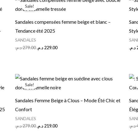
price
price
Sale!
was:
is:
229.00 د.م..
279.00 د.م..
Sandales compensées femme beige et blanc –
San
–
Tendance été 2025
Styl
SANDALES
SAN
د.م.
279.00
د.م.
229.00
د.م.
Original
Current
price
price
Sale!
was:
is:
219.00 د.م..
279.00 د.م..
Sandales Femme Beige à Clous – Mode Été Chic et
San
025
Confort
Élé
SANDALES
SAN
د.م.
279.00
د.م.
219.00
د.م.