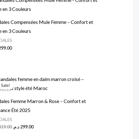
dales Compensées Mule Femme – Confort et
e en 3 Couleurs
DALES
299.00
Original
Current
price
price
Sale!
was:
is:
299.00 د.م..
419.00 د.م..
dales Femme Marron & Rose – Confort et
gance Été 2025
DALES
419.00
د.م.
299.00