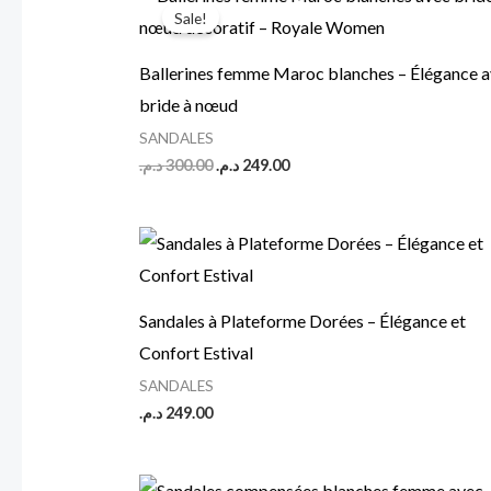
price
price
Sale!
was:
is:
249.00 د.م..
300.00 د.م..
Ballerines femme Maroc blanches – Élégance 
bride à nœud
SANDALES
د.م.
300.00
د.م.
249.00
Sandales à Plateforme Dorées – Élégance et
Confort Estival
SANDALES
د.م.
249.00
Original
Current