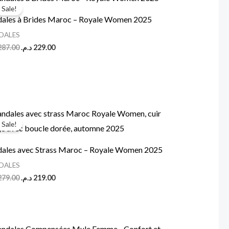
price
price
Sale!
was:
is:
dales à Brides Maroc – Royale Women 2025
229.00 د.م..
287.00 د.م..
DALES
287.00
د.م.
229.00
Original
Current
price
price
Sale!
was:
is:
219.00 د.م..
279.00 د.م..
dales avec Strass Maroc – Royale Women 2025
DALES
279.00
د.م.
219.00