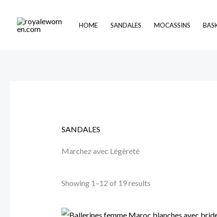
Skip
to
HOME
SANDALES
MOCASSINS
BAS
content
SANDALES
Marchez avec Légèreté
Showing 1–12 of 19 results
Original
Current