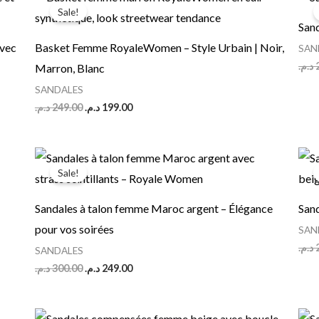
price
price
Sale!
was:
is:
San
199.00 د.م..
249.00 د.م..
avec
Basket Femme RoyaleWomen – Style Urbain | Noir,
SAN
د.م.
Marron, Blanc
SANDALES
د.م.
249.00
د.م.
199.00
Original
Current
price
price
Sale!
was:
is:
249.00 د.م..
300.00 د.م..
Sandales à talon femme Maroc argent – Élégance
San
pour vos soirées
SAN
د.م.
SANDALES
د.م.
300.00
د.م.
249.00
Original
Current