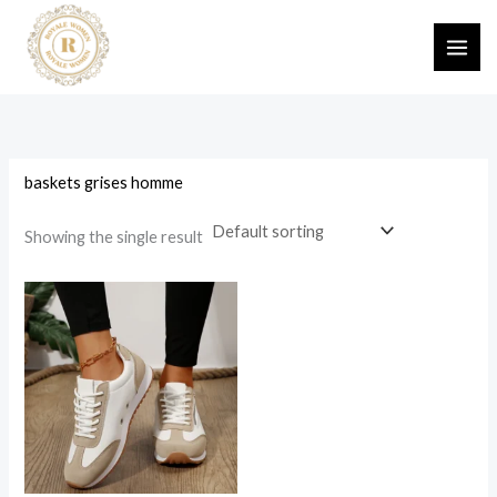
Skip
MAI
to
ME
content
baskets grises homme
Showing the single result