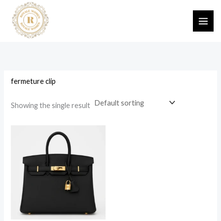
Skip
MAI
to
ME
content
fermeture clip
Showing the single result