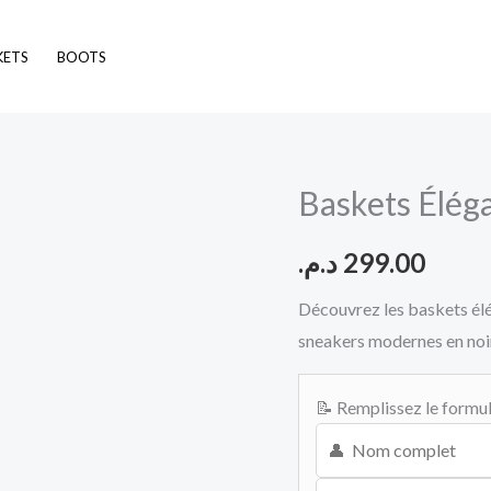
KETS
BOOTS
Baskets Élé
د.م.
299.00
Découvrez les baskets élé
sneakers modernes en noi
📝 Remplissez le formul