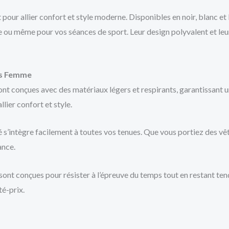
our allier confort et style moderne. Disponibles en noir, blanc et b
e ou même pour vos séances de sport. Leur design polyvalent et le
es Femme
t conçues avec des matériaux légers et respirants, garantissant un 
lier confort et style.
 s’intègre facilement à toutes vos tenues. Que vous portiez des vê
ance.
ont conçues pour résister à l’épreuve du temps tout en restant tend
té-prix.