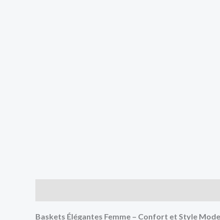
Description
Additional information
Baskets Élégantes Femme – Confort et Style Mod