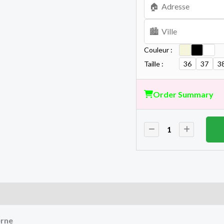
Couleur :
Taille :
36
37
3
Order Summary
erne