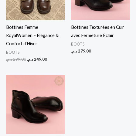
Bottines Femme
Bottines Texturées en Cuir
RoyalWomen – Élégance &
avec Fermeture Éclair
Confort d’Hiver
BOOTS
د.م.
279.00
BOOTS
د.م.
299.00
د.م.
249.00