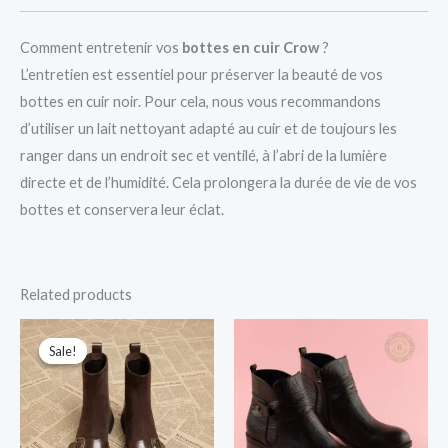
Comment entretenir vos
bottes en cuir Crow
?
L’entretien est essentiel pour préserver la beauté de vos
bottes en cuir noir. Pour cela, nous vous recommandons
d’utiliser un lait nettoyant adapté au cuir et de toujours les
ranger dans un endroit sec et ventilé, à l’abri de la lumière
directe et de l’humidité. Cela prolongera la durée de vie de vos
bottes et conservera leur éclat.
Related products
Original
Current
price
price
Sale!
Sale!
was:
is:
249.00 د.م..
299.00 د.م..