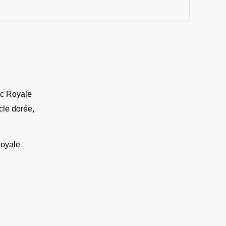
.00 د.م..
oyale