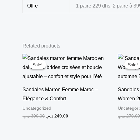
Offre
1 paire 229 dhs, 2 paire à 3
Related products
Original
Current
price
price
Sale!
Sale!
Sale!
Sale!
was:
is:
249.00 د.م..
300.00 د.م..
Sandales Marron Femme Maroc –
Sandales 
Élégance & Confort
Women 2
Uncategorized
Uncategori
د.م.
300.00
د.م.
249.00
د.م.
279.00