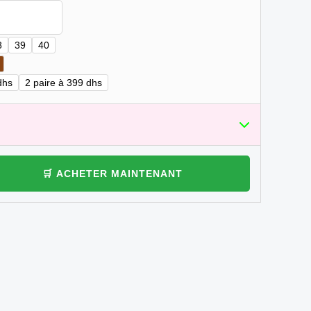
8
39
40
dhs
2 paire à 399 dhs
🛒 ACHETER MAINTENANT