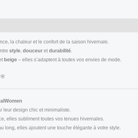
ce, la chaleur et le confort de la saison hivernale.
entre
style
,
douceur
et
durabilité
.
et
beige
– elles s’adaptent à toutes vos envies de mode.
🌸
oyalWomen
r leur design chic et minimaliste.
nce, elles subliment toutes vos tenues hivernales.
 long, elles ajoutent une touche élégante à votre style.