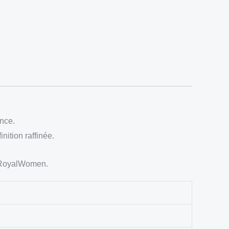
ance.
nition raffinée.
RoyalWomen.