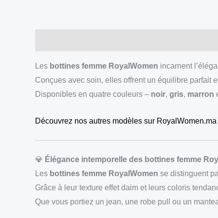
Description
Additional information
Les
bottines femme RoyalWomen
incarnent l’élégan
Conçues avec soin, elles offrent un équilibre parfait 
Disponibles en quatre couleurs –
noir
,
gris
,
marron
Découvrez nos autres modèles sur RoyalWomen.ma
💎
Élégance intemporelle des bottines femme R
Les
bottines femme RoyalWomen
se distinguent pa
Grâce à leur texture effet daim et leurs coloris tenda
Que vous portiez un jean, une robe pull ou un manteau