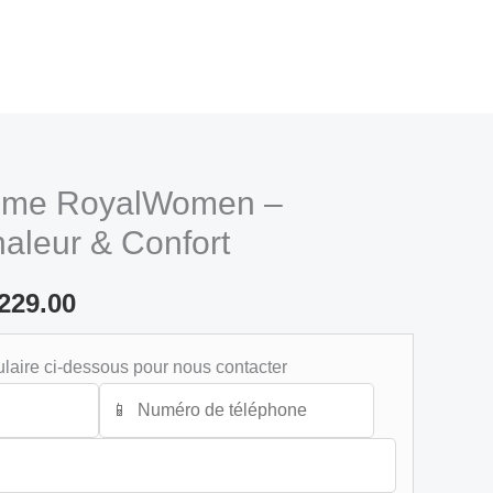
emme RoyalWomen –
inal
Current
aleur & Confort
e
price
:
229.00
is:
229.00 د.م..
279.00 د.م..
laire ci-dessous pour nous contacter