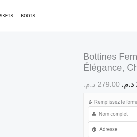
SKETS
BOOTS
Bottines F
Orig
Élégance, Ch
pric
د.م.
279.00
was
د.م.
📝 Remplissez le formu